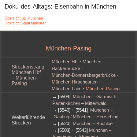
Doku-des-Alltags: Eisenbahn in München
Übersicht BD München
Übersicht Stadt München
München-Pasing
München Hbf
·
München-
Streckenstrang
Hackerbrücke
·
München Hbf
München‑Donnersbergerbrücke
·
– München-
München‑Hirschgarten
·
Pasing
München‑Laim
·
München-Pasing
→ [5504]
München – Garmisch-
Partenkirchen – Mittenwald
→ [5540] + [5541]
München –
Gauting / München – Herrsching
Weiterführende
Strecken
→ [5520]
München – Buchloe
→ [5503] + [5543]
München –