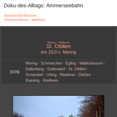
Doku-des-Alltags: Ammerseebahn
Übersicht BD München
Übersicht Mering – Weilheim
Mering – Weilheim
St. Ottilien
km 23,0 v. Mering
Mering
·
Schmiechen
·
Egling
·
Walleshausen
·
Kaltenberg
·
Geltendorf
·
St. Ottilien
·
[5370]
Schondorf
·
Utting
·
Riederau
·
Dießen
·
Raisting
·
Weilheim