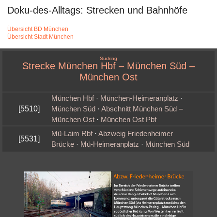
Doku-des-Alltags: Strecken und Bahnhöfe
Übersicht BD München
Übersicht Stadt München
Südring
Strecke München Hbf – München Süd –
München Ost
München Hbf
·
München‑Heimeranplatz
·
[5510]
München Süd
·
Abschnitt München Süd –
München Ost
·
München Ost Pbf
Mü-Laim Rbf
·
Abzweig Friedenheimer
[5531]
Brücke
·
Mü‑Heimeranplatz
·
München Süd