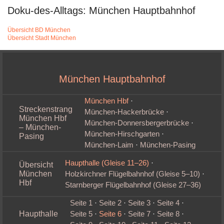
Doku-des-Alltags: München Hauptbahnhof
Übersicht BD München
Übersicht Stadt München
München Hauptbahnhof
München Hbf
·
Streckenstrang
München‑Hackerbrücke
·
München Hbf
München‑Donnersbergerbrücke
·
– München-
München‑Hirschgarten
·
Pasing
München‑Laim
·
München‑Pasing
Haupthalle (Gleise 11–26)
·
Übersicht
München
Holzkirchner Flügelbahnhof (Gleise 5–10)
·
Hbf
Starnberger Flügelbahnhof (Gleise 27–36)
Seite 1
·
Seite 2
·
Seite 3
·
Seite 4
·
Haupthalle
Seite 5
·
Seite 6
·
Seite 7
·
Seite 8
·