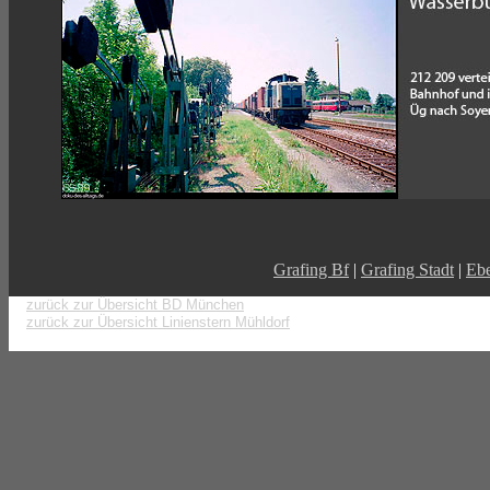
Grafing Bf
|
Grafing Stadt
|
Ebe
zurück zur Übersicht BD München
zurück zur Übersicht Linienstern Mühldorf