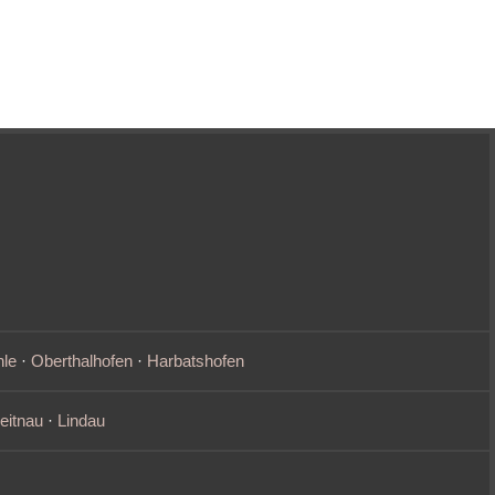
le
·
Oberthalhofen
·
Harbatshofen
eitnau
·
Lindau