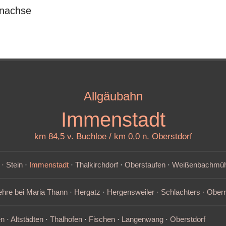
enachse
Allgäubahn
Immenstadt
km 84,5 v. Buchloe / km 0,0 n. Oberstdorf
 · Stein
·
Immenstadt
·
Thalkirchdorf
·
Oberstaufen
·
Weißenbachmüh
ehre bei Maria Thann
·
Hergatz
·
Hergensweiler · Schlachters · Oberr
en
·
Altstädten
·
Thalhofen
·
Fischen
·
Langenwang
·
Oberstdorf