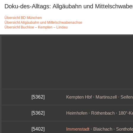
Doku-des-Alltags: Allgäubahn und Mittelschwab
Übersicht BD München
Übersicht Allgäubahn und Mittelschwabenachse
Übersicht Buchloe – Kempten – Lindau
[5362]
Kempten Hbf
·
Martinszell · Seifen
[5362]
Heimhofen
·
Röthenbach
·
180°‑K
[5402]
Immenstadt
·
Blaichach
·
Sonthof