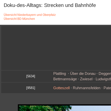
Doku-des-Alltags: Strecken und Bahnhöfe
Übersicht Niederbayern und Oberpfalz
Übersicht BD München
Plattling
·
Über die Donau
·
Deggen
[5634]
Bettmannsäge
·
Zwiesel
·
Ludwigst
Gotteszell
·
Ruhmannsfelden · Pater
[9581]