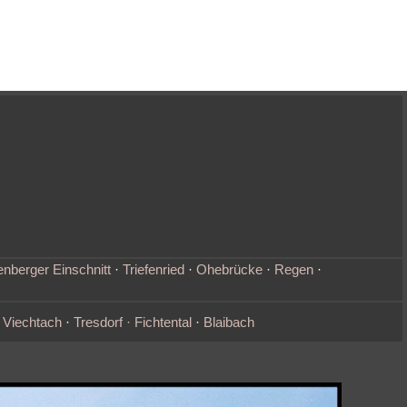
nberger Einschnitt
·
Triefenried
·
Ohebrücke
·
Regen
·
·
Viechtach
·
Tresdorf · Fichtental
·
Blaibach