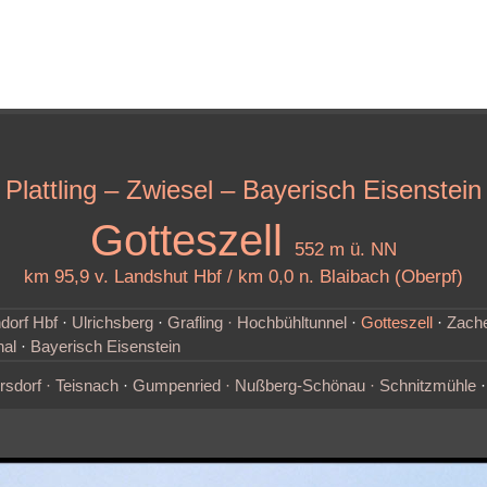
Plattling – Zwiesel – Bayerisch Eisenstein
Gotteszell
552 m ü. NN
km 95,9 v. Landshut Hbf / km 0,0 n. Blaibach (Oberpf)
dorf Hbf
·
Ulrichsberg
·
Grafling · Hochbühltunnel
·
Gotteszell
·
Zache
hal
·
Bayerisch Eisenstein
sdorf · Teisnach
·
Gumpenried · Nußberg-Schönau · Schnitzmühle